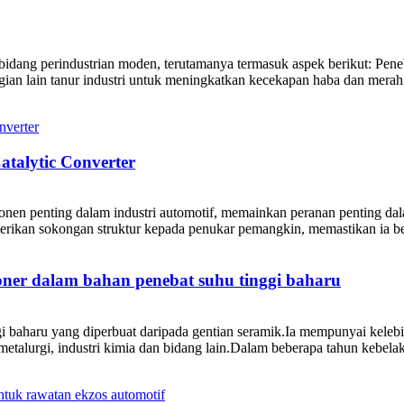
bidang perindustrian moden, terutamanya termasuk aspek berikut: Pene
agian lain tanur industri untuk meningkatkan kecekapan haba dan merah.
talytic Converter
onen penting dalam industri automotif, memainkan peranan penting d
erikan sokongan struktur kepada penukar pemangkin, memastikan ia be
ioner dalam bahan penebat suhu tinggi baharu
gi baharu yang diperbuat daripada gentian seramik.Ia mempunyai kelebih
etalurgi, industri kimia dan bidang lain.Dalam beberapa tahun kebelak