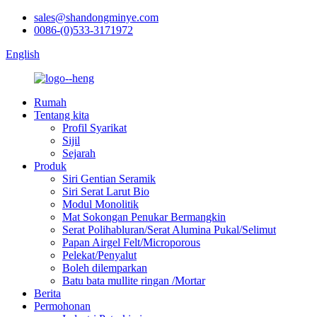
sales@shandongminye.com
0086-(0)533-3171972
English
Rumah
Tentang kita
Profil Syarikat
Sijil
Sejarah
Produk
Siri Gentian Seramik
Siri Serat Larut Bio
Modul Monolitik
Mat Sokongan Penukar Bermangkin
Serat Polihabluran/Serat Alumina Pukal/Selimut
Papan Airgel Felt/Microporous
Pelekat/Penyalut
Boleh dilemparkan
Batu bata mullite ringan /Mortar
Berita
Permohonan