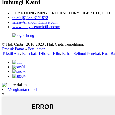
hubungi Kami
SHANDONG MINYE REFRACTORY FIBER CO., LTD.
0086-(0)533-3171972
sales@shandongminye.com
www.minyeceramicfiber.com
© Hak Cipta - 2010-2023 : Hak Cipta Terpelihara.
Produk Panas
-
Peta laman
Tekstil Aes
,
Batu-bata Dibakar Kiln
,
Bahan Selimut Penebat
,
Buat Ba
Menghantar e-mel
x