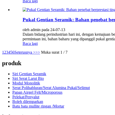
Baca lagi
Pukal Gentian Seramik: Bahan penebat berpr
oleh admin pada 24-07-13
Dalam bidang perindustrian hari ini, dengan kemajuan be
permintaan ini, bahan baharu yang dipanggil pukal genti
Baca lagi
1
2
3
4
5
6
Seterusnya >
>>
Muka surat 1 / 7
produk
Siri Gentian Seramik
Siri Serat Larut Bio
Modul Monolitik
Serat Polihabluran/Serat Alumina Pukal/Selimut
Papan Airgel Felt/Microporous
Pelekat/Penyalut
Boleh dilemparkan
Batu bata mullite ringan /Mortar