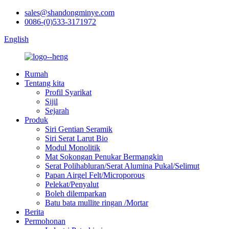
sales@shandongminye.com
0086-(0)533-3171972
English
Rumah
Tentang kita
Profil Syarikat
Sijil
Sejarah
Produk
Siri Gentian Seramik
Siri Serat Larut Bio
Modul Monolitik
Mat Sokongan Penukar Bermangkin
Serat Polihabluran/Serat Alumina Pukal/Selimut
Papan Airgel Felt/Microporous
Pelekat/Penyalut
Boleh dilemparkan
Batu bata mullite ringan /Mortar
Berita
Permohonan