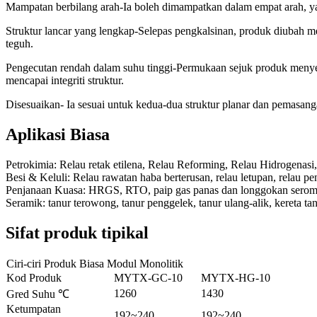
Mampatan berbilang arah-Ia boleh dimampatkan dalam empat arah, 
Struktur lancar yang lengkap-Selepas pengkalsinan, produk diubah men
teguh.
Pengecutan rendah dalam suhu tinggi-Permukaan sejuk produk menye
mencapai integriti struktur.
Disesuaikan- Ia sesuai untuk kedua-dua struktur planar dan pemasa
Aplikasi Biasa
Petrokimia: Relau retak etilena, Relau Reforming, Relau Hidrogenas
Besi & Keluli: Relau rawatan haba berterusan, relau letupan, relau p
Penjanaan Kuasa: HRGS, RTO, paip gas panas dan longgokan serom
Seramik: tanur terowong, tanur penggelek, tanur ulang-alik, kereta tan
Sifat produk tipikal
Ciri-ciri Produk Biasa Modul Monolitik
Kod Produk
MYTX-GC-10
MYTX-HG-10
1260
1430
Gred Suhu ℃
Ketumpatan
192~240
192~240