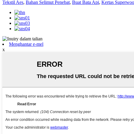
Tekstil Aes
,
Bahan Selimut Penebat
,
Buat Bata Api
,
Kertas Superwoo
Menghantar e-mel
x