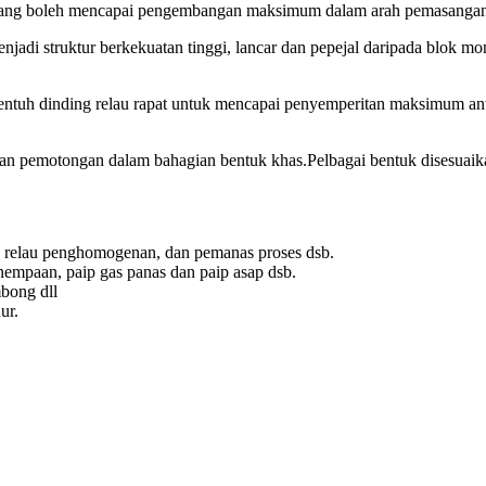
yang boleh mencapai pengembangan maksimum dalam arah pemasangan 
jadi struktur berkekuatan tinggi, lancar dan pepejal daripada blok mon
ntuh dinding relau rapat untuk mencapai penyemperitan maksimum ant
ngan pemotongan dalam bahagian bentuk khas.Pelbagai bentuk disesuai
i, relau penghomogenan, dan pemanas proses dsb.
enempaan, paip gas panas dan paip asap dsb.
bong dll
ur.