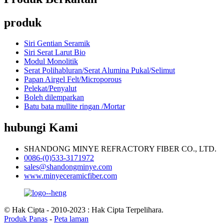
produk
Siri Gentian Seramik
Siri Serat Larut Bio
Modul Monolitik
Serat Polihabluran/Serat Alumina Pukal/Selimut
Papan Airgel Felt/Microporous
Pelekat/Penyalut
Boleh dilemparkan
Batu bata mullite ringan /Mortar
hubungi Kami
SHANDONG MINYE REFRACTORY FIBER CO., LTD.
0086-(0)533-3171972
sales@shandongminye.com
www.minyeceramicfiber.com
© Hak Cipta - 2010-2023 : Hak Cipta Terpelihara.
Produk Panas
-
Peta laman