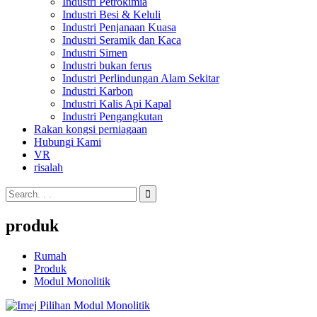
Industri Petrokimia
Industri Besi & Keluli
Industri Penjanaan Kuasa
Industri Seramik dan Kaca
Industri Simen
Industri bukan ferus
Industri Perlindungan Alam Sekitar
Industri Karbon
Industri Kalis Api Kapal
Industri Pengangkutan
Rakan kongsi perniagaan
Hubungi Kami
VR
risalah
produk
Rumah
Produk
Modul Monolitik