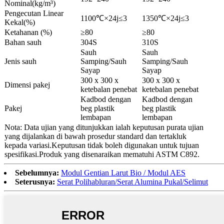
Nominal(kg/m³)
Pengecutan Linear
1100℃×24j≤3
1350℃×24j≤3
Kekal(%)
Ketahanan (%)
≥80
≥80
Bahan sauh
304S
310S
Sauh
Sauh
Jenis sauh
Samping/Sauh
Samping/Sauh
Sayap
Sayap
300 x 300 x
300 x 300 x
Dimensi pakej
ketebalan penebat
ketebalan penebat
Kadbod dengan
Kadbod dengan
Pakej
beg plastik
beg plastik
lembapan
lembapan
Nota: Data ujian yang ditunjukkan ialah keputusan purata ujian
yang dijalankan di bawah prosedur standard dan tertakluk
kepada variasi.Keputusan tidak boleh digunakan untuk tujuan
spesifikasi.Produk yang disenaraikan mematuhi ASTM C892.
Sebelumnya:
Modul Gentian Larut Bio / Modul AES
Seterusnya:
Serat Polihabluran/Serat Alumina Pukal/Selimut